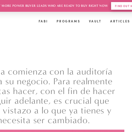
 MORE POWER BUYER LEADS WHO ARE READY TO BUY RIGHT NOW
FIND OUT
FABI
PROGRAMS
VAULT
ARTICLES
a comienza con la auditoría
a su negocio. Para realmente
as hacer, con el fin de hacer
uir adelante, es crucial que
istazo a lo que ya tienes y
 necesita ser cambiado.