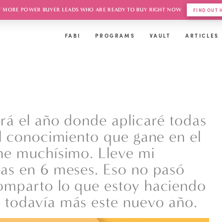
 MORE POWER BUYER LEADS WHO ARE READY TO BUY RIGHT NOW
FIND OUT
FABI
PROGRAMS
VAULT
ARTICLES
erá el año donde aplicaré todas
el conocimiento que gane en el
ane muchísimo. Lleve mi
ras en 6 meses. Eso no pasó
comparto lo que estoy haciendo
 todavía más este nuevo año.