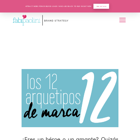
ATTRACT MORE POWER BUYER LEADS WHO ARE READY TO BUY RIGHT NOW
FIND OUT HOW
¿Eres un héroe o un amante? Quizás